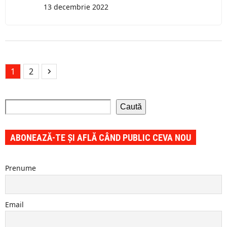
13 decembrie 2022
Page
Page
Next
1
2
Caută
ABONEAZĂ-TE ȘI AFLĂ CÂND PUBLIC CEVA NOU
Prenume
Email