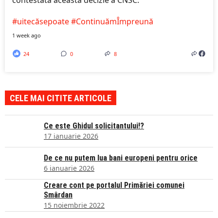
contestata această decizie a CNSC.
#uitecăsepoate
#ContinuămÎmpreună
1 week ago
24
0
8
CELE MAI CITITE ARTICOLE
Ce este Ghidul solicitantului!?
17 ianuarie 2026
De ce nu putem lua bani europeni pentru orice
6 ianuarie 2026
Creare cont pe portalul Primăriei comunei
Smârdan
15 noiembrie 2022