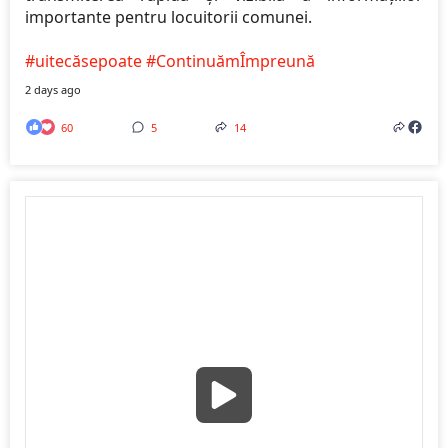
importante pentru locuitorii comunei.
#uitecăsepoate
#ContinuămÎmpreună
2 days ago
60
5
14