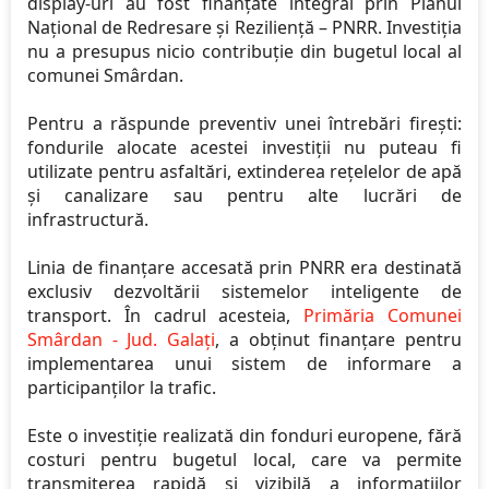
display-uri au fost finanțate integral prin Planul
Național de Redresare și Reziliență – PNRR. Investiția
nu a presupus nicio contribuție din bugetul local al
comunei Smârdan.
Pentru a răspunde preventiv unei întrebări firești:
fondurile alocate acestei investiții nu puteau fi
utilizate pentru asfaltări, extinderea rețelelor de apă
și canalizare sau pentru alte lucrări de
infrastructură.
Linia de finanțare accesată prin PNRR era destinată
exclusiv dezvoltării sistemelor inteligente de
transport. În cadrul acesteia,
Primăria Comunei
Smârdan - Jud. Galați
, a obținut finanțare pentru
implementarea unui sistem de informare a
participanților la trafic.
Este o investiție realizată din fonduri europene, fără
costuri pentru bugetul local, care va permite
transmiterea rapidă și vizibilă a informațiilor