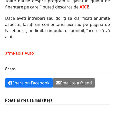
Toate datele despre program le găsiți in ghidul de
finanțare pe care îl puteți descărca de
AICI
!
Dacă aveți întrebări sau doriți să clarificați anumite
aspecte, lăsați un comentariu aici sau pe pagina de
Facebook și în limita timpului disponibil, încerc să vă
ajut!
afm
Rabla Auto
Share
Share on Facebook
Email to a friend
Poate ai vrea să mai citești