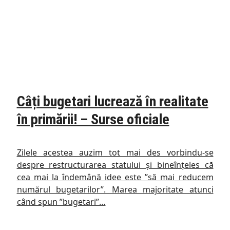
Câți bugetari lucrează în realitate
în primării! – Surse oficiale
Zilele acestea auzim tot mai des vorbindu-se
despre restructurarea statului și bineînțeles că
cea mai la îndemână idee este ”să mai reducem
numărul bugetarilor”. Marea majoritate atunci
când spun ”bugetari”…