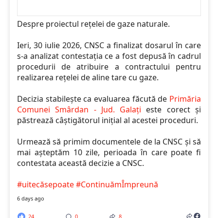
Despre proiectul rețelei de gaze naturale.
Ieri, 30 iulie 2026, CNSC a finalizat dosarul în care
s-a analizat contestația ce a fost depusă în cadrul
procedurii de atribuire a contractului pentru
realizarea rețelei de aline tare cu gaze.
Decizia stabilește ca evaluarea făcută de
Primăria
Comunei Smârdan - Jud. Galați
este corect și
păstrează câștigătorul inițial al acestei proceduri.
Urmează să primim documentele de la CNSC și să
mai așteptăm 10 zile, perioada în care poate fi
contestata această decizie a CNSC.
#uitecăsepoate
#ContinuămÎmpreună
6 days ago
24
0
8