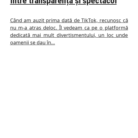
între transparență și spectacol
Când am auzit prima dată de TikTok, recunosc că
nu m-a atras deloc. Îl vedeam ca pe o platformă
dedicată mai mult divertismentului, un loc unde
oamenii se dau în…