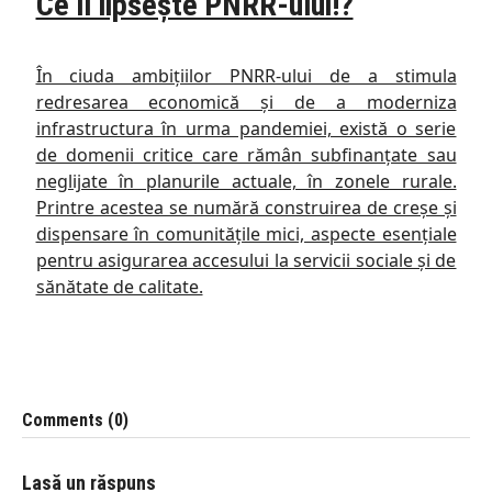
Ce îi lipsește PNRR-ului!?
În ciuda ambițiilor PNRR-ului de a stimula
redresarea economică și de a moderniza
infrastructura în urma pandemiei, există o serie
de domenii critice care rămân subfinanțate sau
neglijate în planurile actuale, în zonele rurale.
Printre acestea se numără construirea de creșe și
dispensare în comunitățile mici, aspecte esențiale
pentru asigurarea accesului la servicii sociale și de
sănătate de calitate.
Comments (0)
Lasă un răspuns