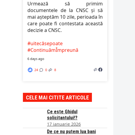
Urmează să primim
documentele de la CNSC și să
mai așteptăm 10 zile, perioada în
care poate fi contestata această
decizie a CNSC.
#uitecăsepoate
#ContinuămÎmpreună
6 days ago
24
0
8
CELE MAI CITITE ARTICOLE
Ce este Ghidul
solicitantului!?
17 ianuarie 2026
De ce nu putem lua bani