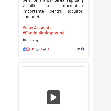
permite transmiterea rapidă și
vizibilă a informațiilor
importante pentru locuitorii
comunei.
#uitecăsepoate
#ContinuămÎmpreună
18 hours ago
45
2
8