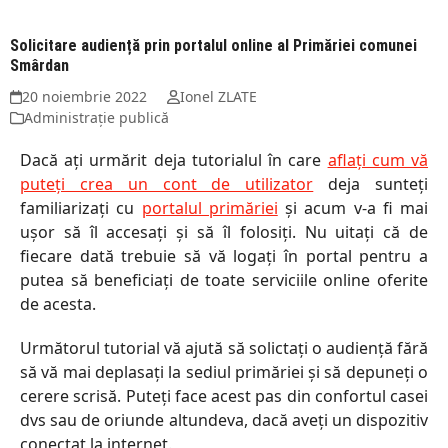
Solicitare audiență prin portalul online al Primăriei comunei
Smârdan
20 noiembrie 2022
Ionel ZLATE
Administrație publică
Dacă ați urmărit deja tutorialul în care
aflați cum vă
puteți crea un cont de utilizator
deja sunteți
familiarizați cu
portalul primăriei
și acum v-a fi mai
ușor să îl accesați și să îl folosiți. Nu uitați că de
fiecare dată trebuie să vă logați în portal pentru a
putea să beneficiați de toate serviciile online oferite
de acesta.
Următorul tutorial vă ajută să solictați o audiență fără
să vă mai deplasați la sediul primăriei și să depuneți o
cerere scrisă. Puteți face acest pas din confortul casei
dvs sau de oriunde altundeva, dacă aveți un dispozitiv
conectat la internet.