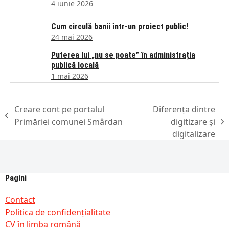
4 iunie 2026
Cum circulă banii într-un proiect public!
24 mai 2026
Puterea lui „nu se poate” în administrația
publică locală
1 mai 2026
Creare cont pe portalul
Diferența dintre
previous
Primăriei comunei Smârdan
digitizare și
next
post:
digitalizare
post:
Pagini
Contact
Politica de confidențialitate
CV în limba română